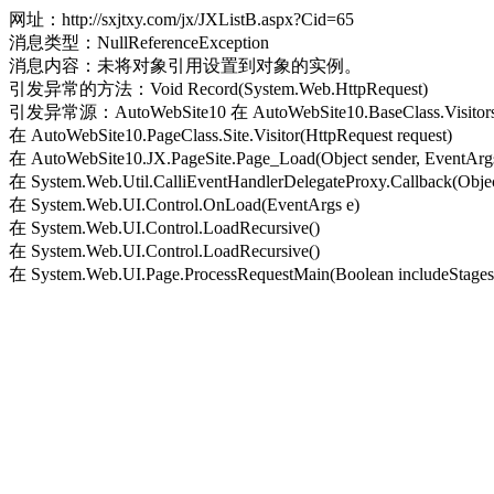
网址：http://sxjtxy.com/jx/JXListB.aspx?Cid=65
消息类型：NullReferenceException
消息内容：未将对象引用设置到对象的实例。
引发异常的方法：Void Record(System.Web.HttpRequest)
引发异常源：AutoWebSite10 在 AutoWebSite10.BaseClass.Visitors.Re
在 AutoWebSite10.PageClass.Site.Visitor(HttpRequest request)
在 AutoWebSite10.JX.PageSite.Page_Load(Object sender, EventArgs
在 System.Web.Util.CalliEventHandlerDelegateProxy.Callback(Objec
在 System.Web.UI.Control.OnLoad(EventArgs e)
在 System.Web.UI.Control.LoadRecursive()
在 System.Web.UI.Control.LoadRecursive()
在 System.Web.UI.Page.ProcessRequestMain(Boolean includeStagesB