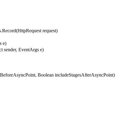
cord(HttpRequest request)
 e)
t sender, EventArgs e)
eforeAsyncPoint, Boolean includeStagesAfterAsyncPoint)