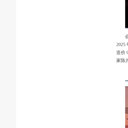
20
造价
家陈