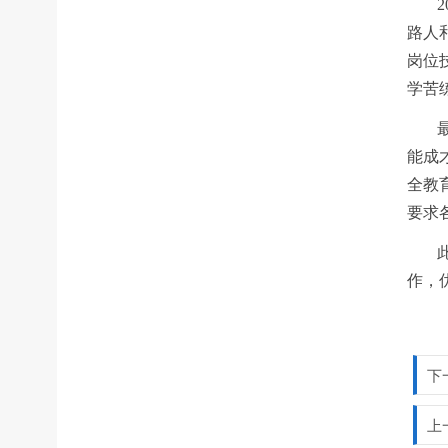
路人
岗位
学苦
能成
全教
要求
作，
下
上