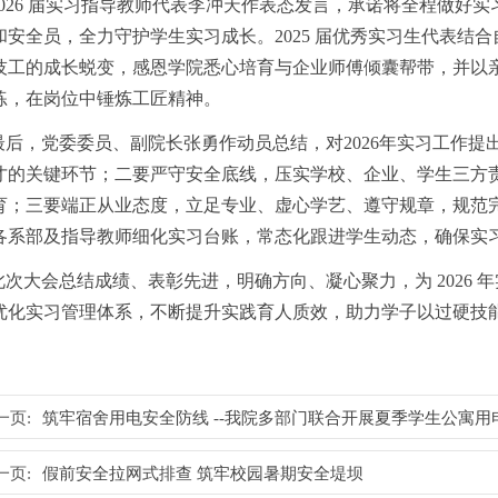
2026 届实习指导教师代表李冲天作表态发言，承诺将全程做好
和安全员，全力守护学生实习成长。2025 届优秀实习生代表结
技工的成长蜕变，感恩学院悉心培育与企业师傅倾囊帮带，并以
练，在岗位中锤炼工匠精神。
最后，党委委员、副院长张勇作动员总结，对2026年实习工作
才的关键环节；二要严守安全底线，压实学校、企业、学生三方
育；三要端正从业态度，立足专业、虚心学艺、遵守规章，规范
各系部及指导教师细化实习台账，常态化跟进学生动态，确保实
此次大会总结成绩、表彰先进，明确方向、凝心聚力，为 2026
优化实习管理体系，不断提升实践育人质效，助力学子以过硬技
一页:
筑牢宿舍用电安全防线 --我院多部门联合开展夏季学生公寓
一页:
假前安全拉网式排查 筑牢校园暑期安全堤坝