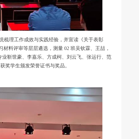
，系统梳理工作成效与实践经验，并宣读《关于表彰
习材料评审等层层遴选，测量 02 班吴钦霖、王喆，
汽车专业靳世豪、李嘉乐、方成柯、刘云飞、张运行、范
教师为获奖学生颁发荣誉证书与奖品。