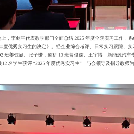
会上，李剑平代表教学部门全面总结 2025 年度全院实习工作
25 年度优秀实习生的决定》。经企业综合考评、日常实习跟踪、实
 02 班姜钰涵、张子诺，道桥 13 班曹俊儒、王宇博，新能源
共12 名学生获评 “2025 年度优秀实习生”，与会领导及指导