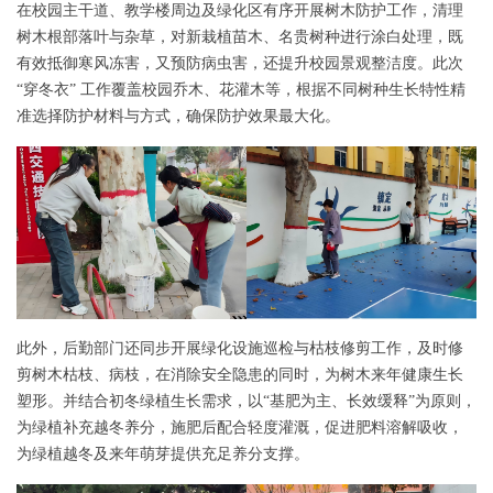
在校园主干道、教学楼周边及绿化区有序开展树木防护工作，清理
树木根部落叶与杂草，对新栽植苗木、名贵树种进行涂白处理，既
有效抵御寒风冻害，又预防病虫害，还提升校园景观整洁度。此次
“穿冬衣” 工作覆盖校园乔木、花灌木等，根据不同树种生长特性精
准选择防护材料与方式，确保防护效果最大化。
此外，后勤部门还同步开展绿化设施巡检与枯枝修剪工作，及时修
剪树木枯枝、病枝，在消除安全隐患的同时，为树木来年健康生长
塑形。并结合初冬绿植生长需求，以“基肥为主、长效缓释”为原则，
为绿植补充越冬养分，施肥后配合轻度灌溉，促进肥料溶解吸收，
为绿植越冬及来年萌芽提供充足养分支撑。