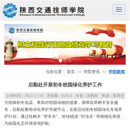
Toggle
naviga
当前位置：
首页
>>
学院资讯
>>
学院新闻
后勤处开展初冬校园绿化养护工作
上传时间：
2025-11-18
浏览量：
92614
作者：后勤处
来源：陕西交
为抵御初冬低温、寒风对校园绿植的侵袭，保障花草树木安全越
通技师学院
冬，后勤处聚焦绿化养护关键节点，全面启动初冬校园绿化专项养
护行动，通过给树木 “穿冬衣”、给绿植浇 “封冻水” 等精细化举措，
为校园生态环境保驾护航。