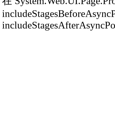
在 System.Web.UI.Page.Pr
includeStagesBeforeAsyncP
includeStagesAfterAsyncPo