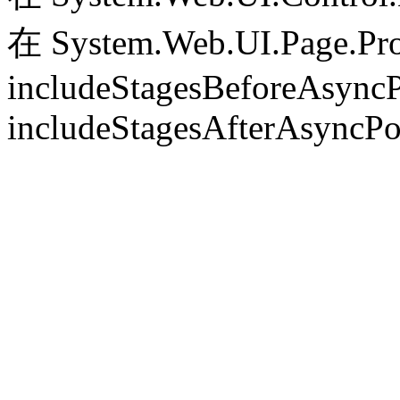
在 System.Web.UI.Page.Pr
includeStagesBeforeAsyncP
includeStagesAfterAsyncPo